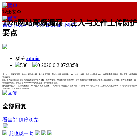
Web安全
2026网站高频漏洞：注入与文件上传防护
首页
技术社区
安全资讯
漏洞发布
要点
楼主
admin
530
0
2026-6-2 07:23:58
从 CNVD 国家漏洞库上半年收录数据来看，中小企业官网、商城站点高危漏洞中，SQL 注入、任意文件上传占比超 65%，也是黑客入侵网站、篡改页面、挂黑链首
选突破口。
SQL 注入漏洞多源于建站代码未过滤用户输入参数，黑客在搜索、登录框构造特殊语句，即可拖取网站全量数据库；文件上传漏洞常见于头像、附件上传模块，未
校验文件后缀，黑客上传 ASP/PHP 木马后直接拿下网站服务器权限。
建站防护建议：1. 采用成熟开源 CMS 时及时更新官方补丁，关闭后台不必要文件上传功能；2. 部署 WAF 网站防火墙，拦截注入类恶意请求；3. 网站后台修改默认
管理地址，设置高强度复杂密码。
全部回复
看全部
倒序浏览
我也说一句