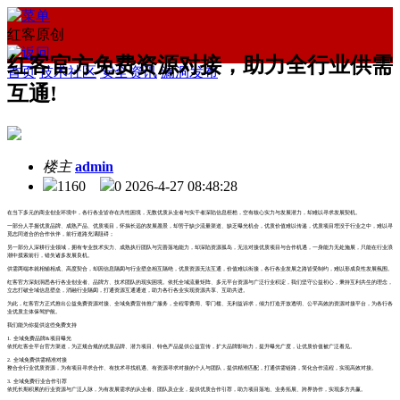
红客原创
红客官方免费资源对接，助力全行业供需
首页
技术社区
安全资讯
漏洞发布
互通!
楼主
admin
1160
0
2026-4-27 08:48:28
在当下多元的商业创业环境中，各行各业皆存在共性困境，无数优质从业者与实干者深陷信息桎梏，空有核心实力与发展潜力，却难以寻求发展契机。
一部分人手握优质品牌、成熟产品、优质项目，怀揣长远的发展愿景，却苦于缺少流量渠道、缺乏曝光机会，优质价值难以传递，优质项目埋没于行业之中，难以寻
觅志同道合的合作伙伴，前行道路充满阻碍；
另一部分人深耕行业领域，拥有专业技术实力、成熟执行团队与完善落地能力，却深陷资源孤岛，无法对接优质项目与合作机遇，一身能力无处施展，只能在行业浪
潮中摸索前行，错失诸多发展良机。
供需两端本就相辅相成、高度契合，却因信息隔阂与行业壁垒相互隔绝，优质资源无法互通，价值难以衔接，各行各业发展之路皆受制约，难以形成良性发展氛围。
红客官方深刻洞悉各行各业创业者、品牌方、技术团队的现实困境。依托全域流量矩阵、多元平台资源与广泛行业积淀，我们坚守公益初心，秉持互利共生的理念，
立志打破全域信息壁垒，消融行业隔阂，打通资源互通通道，助力各行各业实现资源共享、互助共进。
为此，红客官方正式推出公益免费资源对接、全域免费宣传推广服务，全程零费用、零门槛、无利益诉求，倾力打造开放透明、公平高效的资源对接平台，为各行各
业优质主体保驾护航。
我们能为你提供这些免费支持
1. 全域免费品牌&项目曝光
依托红客全平台官方渠道，为正规合规的优质品牌、潜力项目、特色产品提供公益宣传，扩大品牌影响力，提升曝光广度，让优质价值被广泛看见。
2. 全域免费供需精准对接
整合全行业优质资源，为有项目寻求合作、有技术寻找机遇、有资源寻求对接的个人与团队，提供精准匹配，打通供需链路，简化合作流程，实现高效对接。
3. 全域免费行业合作引荐
依托长期积累的行业资源与广泛人脉，为有发展需求的从业者、团队及企业，提供优质合作引荐，助力项目落地、业务拓展、跨界协作，实现多方共赢。