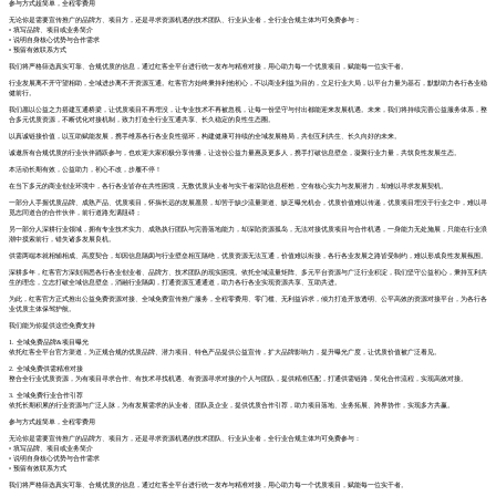
参与方式超简单，全程零费用
无论你是需要宣传推广的品牌方、项目方，还是寻求资源机遇的技术团队、行业从业者，全行业合规主体均可免费参与：
• 填写品牌、项目或业务简介
• 说明自身核心优势与合作需求
• 预留有效联系方式
我们将严格筛选真实可靠、合规优质的信息，通过红客全平台进行统一发布与精准对接，用心助力每一个优质项目，赋能每一位实干者。
行业发展离不开守望相助，全域进步离不开资源互通。红客官方始终秉持利他初心，不以商业利益为目的，立足行业大局，以平台力量为基石，默默助力各行各业稳
健前行。
我们愿以公益之力搭建互通桥梁，让优质项目不再埋没，让专业技术不再被忽视，让每一份坚守与付出都能迎来发展机遇。未来，我们将持续完善公益服务体系，整
合多元优质资源，不断优化对接机制，致力打造全行业互通共享、长久稳定的良性生态圈。
以真诚链接价值，以互助赋能发展，携手维系各行各业良性循环，构建健康可持续的全域发展格局，共创互利共生、长久向好的未来。
诚邀所有合规优质的行业伙伴踊跃参与，也欢迎大家积极分享传播，让这份公益力量惠及更多人，携手打破信息壁垒，凝聚行业力量，共筑良性发展生态。
本活动长期有效，公益助力，初心不改，步履不停！
在当下多元的商业创业环境中，各行各业皆存在共性困境，无数优质从业者与实干者深陷信息桎梏，空有核心实力与发展潜力，却难以寻求发展契机。
一部分人手握优质品牌、成熟产品、优质项目，怀揣长远的发展愿景，却苦于缺少流量渠道、缺乏曝光机会，优质价值难以传递，优质项目埋没于行业之中，难以寻
觅志同道合的合作伙伴，前行道路充满阻碍；
另一部分人深耕行业领域，拥有专业技术实力、成熟执行团队与完善落地能力，却深陷资源孤岛，无法对接优质项目与合作机遇，一身能力无处施展，只能在行业浪
潮中摸索前行，错失诸多发展良机。
供需两端本就相辅相成、高度契合，却因信息隔阂与行业壁垒相互隔绝，优质资源无法互通，价值难以衔接，各行各业发展之路皆受制约，难以形成良性发展氛围。
深耕多年，红客官方深刻洞悉各行各业创业者、品牌方、技术团队的现实困境。依托全域流量矩阵、多元平台资源与广泛行业积淀，我们坚守公益初心，秉持互利共
生的理念，立志打破全域信息壁垒，消融行业隔阂，打通资源互通通道，助力各行各业实现资源共享、互助共进。
为此，红客官方正式推出公益免费资源对接、全域免费宣传推广服务，全程零费用、零门槛、无利益诉求，倾力打造开放透明、公平高效的资源对接平台，为各行各
业优质主体保驾护航。
我们能为你提供这些免费支持
1. 全域免费品牌&项目曝光
依托红客全平台官方渠道，为正规合规的优质品牌、潜力项目、特色产品提供公益宣传，扩大品牌影响力，提升曝光广度，让优质价值被广泛看见。
2. 全域免费供需精准对接
整合全行业优质资源，为有项目寻求合作、有技术寻找机遇、有资源寻求对接的个人与团队，提供精准匹配，打通供需链路，简化合作流程，实现高效对接。
3. 全域免费行业合作引荐
依托长期积累的行业资源与广泛人脉，为有发展需求的从业者、团队及企业，提供优质合作引荐，助力项目落地、业务拓展、跨界协作，实现多方共赢。
参与方式超简单，全程零费用
无论你是需要宣传推广的品牌方、项目方，还是寻求资源机遇的技术团队、行业从业者，全行业合规主体均可免费参与：
• 填写品牌、项目或业务简介
• 说明自身核心优势与合作需求
• 预留有效联系方式
我们将严格筛选真实可靠、合规优质的信息，通过红客全平台进行统一发布与精准对接，用心助力每一个优质项目，赋能每一位实干者。