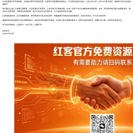
行业发展离不开守望相助，全域进步离不开资源互通。红客官方始终秉持利他初心，不以商业利益为目的，立足行业大局，以平台力量为基石，默默助力各行各业稳
健前行。
我们愿以公益之力搭建互通桥梁，让优质项目不再埋没，让专业技术不再被忽视，让每一份坚守与付出都能迎来发展机遇。未来，我们将持续完善公益服务体系，整
合多元优质资源，不断优化对接机制，致力打造全行业互通共享、长久稳定的良性生态圈。
以真诚链接价值，以互助赋能发展，携手维系各行各业良性循环，构建健康可持续的全域发展格局，共创互利共生、长久向好的未来。
诚邀所有合规优质的行业伙伴踊跃参与，也欢迎大家积极分享传播，让这份公益力量惠及更多人，携手打破信息壁垒，凝聚行业力量，共筑良性发展生态。
本活动长期有效，公益助力，初心不改，步履不停！
红客官方
2026年4月28日