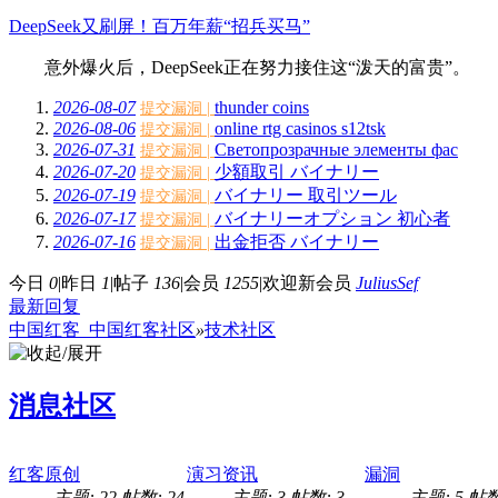
DeepSeek又刷屏！百万年薪“招兵买马”
意外爆火后，DeepSeek正在努力接住这“泼天的富贵”。 
2026-08-07
thunder coins
提交漏洞 |
2026-08-06
online rtg casinos s12tsk
提交漏洞 |
2026-07-31
Светопрозрачные элементы фас
提交漏洞 |
2026-07-20
少額取引 バイナリー
提交漏洞 |
2026-07-19
バイナリー 取引ツール
提交漏洞 |
2026-07-17
バイナリーオプション 初心者
提交漏洞 |
2026-07-16
出金拒否 バイナリー
提交漏洞 |
今日
0
|
昨日
1
|
帖子
136
|
会员
1255
|
欢迎新会员
JuliusSef
最新回复
中国红客_中国红客社区
»
技术社区
消息社区
红客原创
演习资讯
漏洞
主题: 22
帖数: 24
主题: 3
帖数: 3
主题: 5
帖数