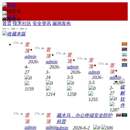
终端安全
终端安全
首页
技术社区
安全资讯
漏洞发布
今日：0 / 主题：3 / 排名:
10
收藏本版
置
置
顶
置
顶
admin
置
顶
2026-
admin
红客
置
顶
4-
2026-
admin
衡阳
官方
顶
27
3-
2026-
admin
红客
数字
免费
24
3-5
2026-
admin
0
警钟
育英
人民
资源
3-5
2026-
0
0
DDoS
为国
才，
币试
破
对
2-
0
1159
攻击
人而
护网
点，
27
解
接，
1214
1258
攻防
鸣！
筑强
从校
0
软
助力
1255
实
守网
国
园到
件
全行
录：
络防
1287
高铁
业供
流量
线，
置
置
藏木马，办公终端安全防护
站都
需互
攻击
筑家
顶
顶
科普
有哪
通!
防护
admin
admin
国屏
admin
2026-6-2
0
506
些新