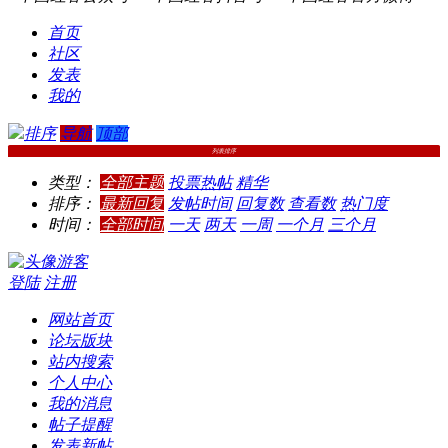
首页
社区
发表
我的
排序
导航
顶部
列表排序
类型：
全部主题
投票
热帖
精华
排序：
最新回复
发帖时间
回复数
查看数
热门度
时间：
全部时间
一天
两天
一周
一个月
三个月
游客
登陆
注册
网站首页
论坛版块
站内搜索
个人中心
我的消息
帖子提醒
发表新帖