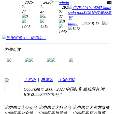
实战
2026-
2026-
admin
Wi-Fi
障
以技
移
变
2-
2-
解析
2026-
安全
CVE-2019-14287 linux
为
动终
化？
27
27
2-
sudo root权限绕过漏洞复
攻防
刃，
端安
0
0
27
现
实
以志
全排
0
admin
2023-8-17
0
战：
为灯
查：
1273
1319
1973
如何
——
警惕
1445
防范
共筑
间谍
数据加载中，请稍后...
被破
网络
软件
解与
安全
与隐
相关链接
入侵
人才
私泄
培育
露
|
|
|
新生
态
|
|
手机版
电脑版
中国红客
Copyright © 2000 - 2023 中国红客 版权所有 湘
ICP备2023007301号-1
中国红客公众号
中国红客抖音号
中国红客官方微博