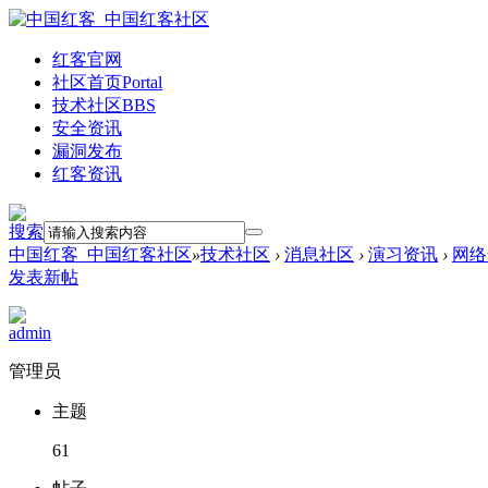
红客官网
社区首页
Portal
技术社区
BBS
安全资讯
漏洞发布
红客资讯
搜索
中国红客_中国红客社区
»
技术社区
›
消息社区
›
演习资讯
›
网络
发表新帖
admin
管理员
主题
61