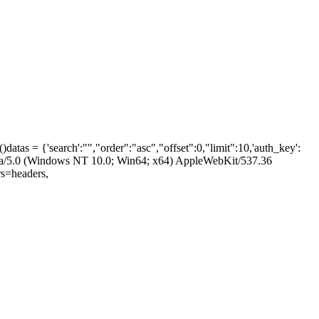
tas = {'search':"","order":"asc","offset":0,"limit":10,'auth_key':
lla/5.0 (Windows NT 10.0; Win64; x64) AppleWebKit/537.36
rs=headers,