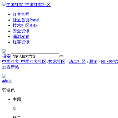
红客官网
社区首页
Portal
技术社区
BBS
安全资讯
漏洞发布
红客资讯
搜索
中国红客_中国红客社区
»
技术社区
›
消息社区
›
漏洞
›
NPS未
发表新帖
admin
管理员
主题
61