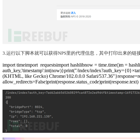
3.运行以下脚本就可以获得NPS里的代理信息，其中打印出来的链接
import timeimport requestsimport hashlibnow = time.time()m = hashlib
auth_key,'timestamp':int(now)}print("/index/index?auth_key={0}×t
(KHTML, like Gecko) Chrome/102.0.0.0 Safari/537.36"}response=reque
allow_redirects=False)print(response.status_code)print(response.text)