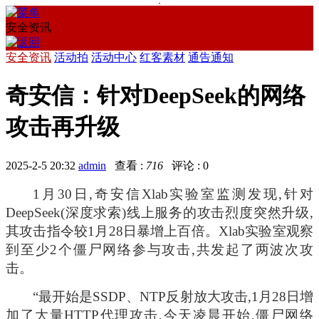
安全资讯
安全资讯
活动拍
活动中心
红客素材
通告通知
奇安信：针对DeepSeek的网络
攻击再升级
2025-2-5 20:32
admin
查看 :
716
评论 : 0
1月30日,奇安信Xlab实验室监测发现,针对
DeepSeek(深度求索)线上服务的攻击烈度突然升级,
其攻击指令较1月28日暴增上百倍。Xlab实验室观察
到至少2个僵尸网络参与攻击,共发起了两波次攻
击。
“最开始是SSDP、NTP反射放大攻击,1月28日增
加了大量HTTP代理攻击,今天凌晨开始,僵尸网络