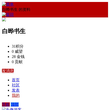
白晔书生 的资料
白晔书生
31
积分
0
威望
28
金钱
0
贡献
发消息
首页
社区
发表
我的
导航
顶部
游客